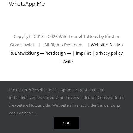
WhatsApp Me
Copyright 2013 – 2026 Wild Fennel Tattoos by Kirsten
Grzeskowiak | All Rights Reserved |
Website: Design
& Entwicklung — hc1design —
|
imprint
|
privacy policy
|
AGBs
Um unsere Webseite für dich optimal zu gestalten und
fortlaufend verbessern zu können, verwenden wir Cookies. Durch
die weitere Nutzung der Webseite stimmst du der Verwendung
von Cookies zu.
OK