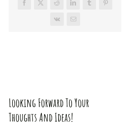
Facebook
X
Reddit
LinkedIn
Tumblr
Pinterest
Vk
E-
Mail
Looking Forward To Your
Thoughts And Ideas!