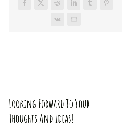
Facebook
X
Reddit
LinkedIn
Tumblr
Pinterest
Vk
E-
Mail
Looking Forward To Your
Thoughts And Ideas!