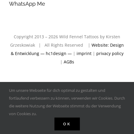
WhatsApp Me
Copyright 2013 – 2026 Wild Fennel Tattoos by Kirsten
Grzeskowiak | All Rights Reserved |
Website: Design
& Entwicklung — hc1design —
|
imprint
|
privacy policy
|
AGBs
Um unsere Webseite für dich optimal zu gestalten und
fortlaufend verbessern zu können, verwenden wir Cookies. Durch
die weitere Nutzung der Webseite stimmst du der Verwendung
von Cookies zu.
OK