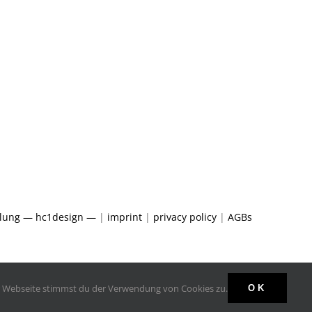
klung — hc1design —
|
imprint
|
privacy policy
|
AGBs
er Webseite stimmst du der Verwendung von Cookies zu.
OK