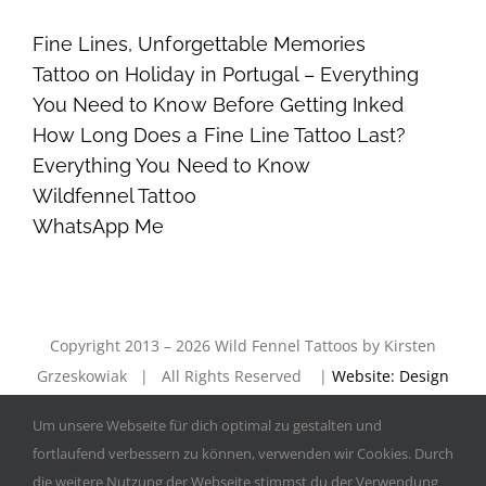
Fine Lines, Unforgettable Memories
Tattoo on Holiday in Portugal – Everything
You Need to Know Before Getting Inked
How Long Does a Fine Line Tattoo Last?
Everything You Need to Know
Wildfennel Tattoo
WhatsApp Me
Copyright 2013 – 2026 Wild Fennel Tattoos by Kirsten
Grzeskowiak | All Rights Reserved |
Website: Design
& Entwicklung — hc1design —
|
imprint
|
privacy policy
Um unsere Webseite für dich optimal zu gestalten und
|
AGBs
fortlaufend verbessern zu können, verwenden wir Cookies. Durch
die weitere Nutzung der Webseite stimmst du der Verwendung